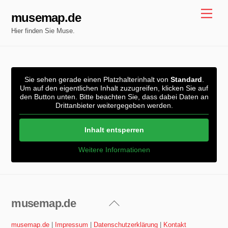
Skip
Men
musemap.de
to
Hier finden Sie Muse.
content
Sie sehen gerade einen Platzhalterinhalt von
Standard
.
Um auf den eigentlichen Inhalt zuzugreifen, klicken Sie auf
den Button unten. Bitte beachten Sie, dass dabei Daten an
Drittanbieter weitergegeben werden.
Inhalt entsperren
Weitere Informationen
musemap.de
Back
To
musemap.de
|
Impressum
|
Datenschutzerklärung
|
Kontakt
Top