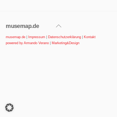
musemap.de
Back
To
musemap.de
|
Impressum
|
Datenschutzerklärung
|
Kontakt
Top
powered by Armando Verano
|
Marketing&Design