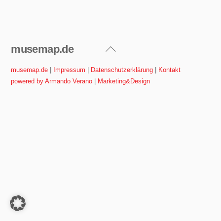
musemap.de
Back
To
musemap.de
|
Impressum
|
Datenschutzerklärung
|
Kontakt
Top
powered by Armando Verano
|
Marketing&Design