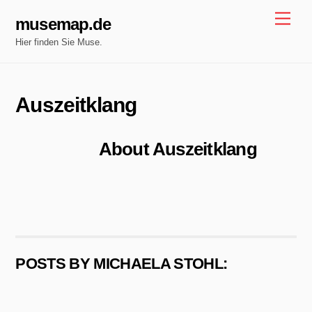
Skip
Men
musemap.de
to
Hier finden Sie Muse.
content
Auszeitklang
About
Auszeitklang
POSTS BY MICHAELA STOHL: