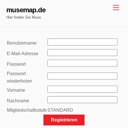
Skip
Men
musemap.de
to
Hier finden Sie Muse.
content
Benutzername
E-Mail-Adresse
Passwort
Passwort
wiederholen
Vorname
Nachname
Mitgliedschaftsstufe
STANDARD