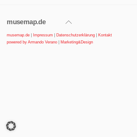
musemap.de
Back
To
musemap.de
|
Impressum
|
Datenschutzerklärung
|
Kontakt
Top
powered by Armando Verano
|
Marketing&Design