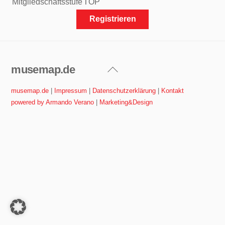
Mitgliedschaftsstufe
TOP
musemap.de
Back
To
musemap.de
|
Impressum
|
Datenschutzerklärung
|
Kontakt
Top
powered by Armando Verano
|
Marketing&Design