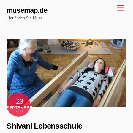
Skip
Men
musemap.de
to
Hier finden Sie Muse.
content
23
SEPTEMBER
2021
Shivani Lebensschule