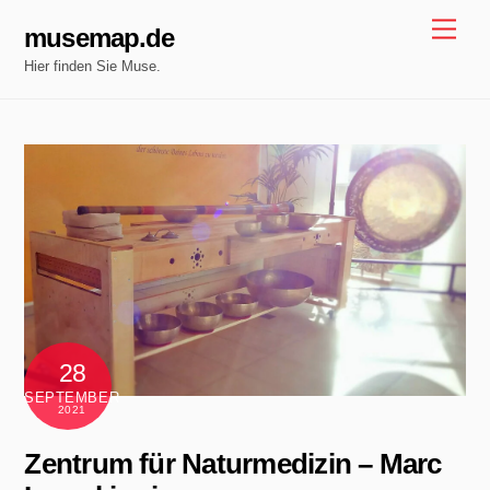
Skip
Men
musemap.de
to
Hier finden Sie Muse.
content
28
SEPTEMBER
2021
Zentrum für Naturmedizin – Marc