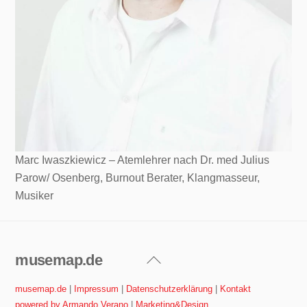
Marc Iwaszkiewicz – Atemlehrer nach Dr. med Julius
Parow/ Osenberg, Burnout Berater, Klangmasseur,
Musiker
musemap.de
Back
To
musemap.de
|
Impressum
|
Datenschutzerklärung
|
Kontakt
Top
powered by Armando Verano
|
Marketing&Design